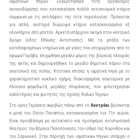
ιαματικών πηγών. Συγκροτήθηκε τότε οργανισμός
ανοικοδόμησης που κατασκεύασε πολλά αντισεισμικά κτήρια
σύμφωνα με τις αντιλήψεις της τότε τεχνολογίας. Πρόκειται
για απλά, αυστηρά διώροφα κτήρια κατασκευασμένα εξ
ολοκλήρου από μπετόν. Αρκετά υπάρχουν ακόμα στον κεντρικό
δρόμο (οδός Εθνικής Αντίστασης). Με τα μπάζα των
κατεδαφισμένων κτηρίων και με γαίες που υποχώρησαν από το
ύψωμα Γκράβα, επιχώθηκε μεγάλο μέρος της βόρειας πλευράς
της ακτής και δημιουργήθηκε το μεγάλο δημοτικό πάρκο στα
ανατολικά της πολης. Κτίστηκε επίσης η ιαματική πηγή με το
χαρακτηριστικό κυκλικό σχήμα, διακοσμημένη εσωτερικά με
πλούσια ψηφιδωτά, μεγάλης επιφάνειας, που φιλοτέχνησαν
καλλιτέχνες και φοιτητές της σχολής Καλών Τεχνών.
Στο όρος Γεράνεια ακριβώς πάνω από το
Λουτράκι
βρίσκεται
η μονή του Οσίου Παταπίου, κατασκευασμένη τον 11ο αιώνα.
Είναι προσβάσιμη με αυτοκίνητο και προσφέρει εντυπωσιακή
θέα προς την Βόρεια Πελοπόννησο, τον ισθμό της Κορίνθου και
τον Σαρωνικό. Στην περιοχή των ιαματικών πηγών υπάρχει ο