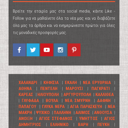
Βρείτε την εταιρία μας στα social media, κάντε Like -
Follow για να μαθαίνετε όλα τα νέα μας και να διαβάζετε
όλα μας τα άρθρα και να ενημερώνεστε πρώτοι για όλες
τις μοναδικές προσφορές μας.
ΧΑΛΑΝΔΡΙ
|
ΚΗΦΙΣΙΑ
|
ΕΚΑΛΗ
|
ΝΕΑ ΕΡΥΘΡΑΙΑ
|
ΑΘΗΝΑ
|
ΠΕΝΤΕΛΗ
|
ΜΑΡΟΥΣΙ
|
ΠΑΓΚΡΑΤΙ
|
ΚΑΡΕΑΣ
|
ΗΛΙΟΥΠΟΛΗ
|
ΑΡΓΥΡΟΥΠΟΛΗ
|
ΚΑΛΛΙΘΕΑ
|
ΓΛΥΦΑΔΑ
|
ΒΟΥΛΑ
|
ΝΕΑ ΣΜΥΡΝΗ
|
ΔΑΦΝΗ
|
ΠΑΠΑΓΟΥ
|
ΓΛΥΚΑ ΝΕΡΑ
|
ΑΓΙΑ ΠΑΡΑΣΚΕΥΗ
|
ΝΕΑ
ΜΑΚΡΗ
|
ΨΥΧΙΚΟ
|
ΠΑΛΛΗΝΗ
|
ΑΛΙΜΟΣ
|
ΑΝΘΟΥΣΑ
|
ΑΝΟΙΞΗ
|
ΑΓΙΟΣ ΣΤΕΦΑΝΟΣ
|
ΥΜΗΤΤΟΣ
|
ΑΓΙΟΣ
ΔΗΜΗΤΡΙΟΣ
|
ΕΛΛΗΝΙΚΟ
|
ΒΑΡΗ
|
ΠΕΥΚΗ
|