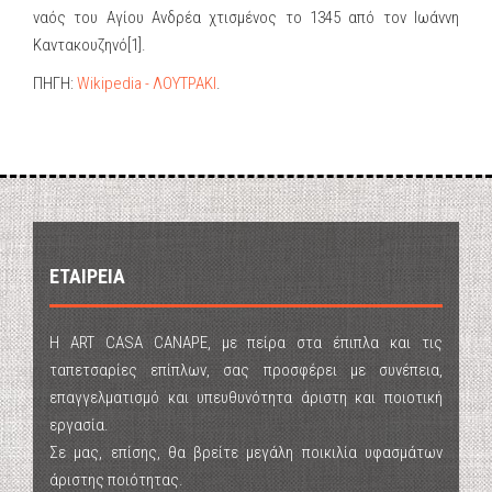
ναός του Αγίου Ανδρέα χτισμένος το 1345 από τον Ιωάννη
Καντακουζηνό[1].
ΠΗΓΗ:
Wikipedia - ΛΟΥΤΡΑΚΙ
.
ΕΤΑΙΡΕΙΑ
Η ART CASA CANAPE, με πείρα στα έπιπλα και τις
ταπετσαρίες επίπλων, σας προσφέρει με συνέπεια,
επαγγελματισμό και υπευθυνότητα άριστη και ποιοτική
εργασία.
Σε μας, επίσης, θα βρείτε μεγάλη ποικιλία υφασμάτων
άριστης ποιότητας.